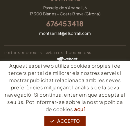
Passeig de s'Abanell, 6
17300 Blanes - Costa Brava (Girona)
676453418
montserrat@elsorrall.com
POLÍTICA DE COOKIES
AVÍS LEGAL
CONDICIONS
Aquest espai web utiliza cookies pròpies i de
tercers per tal de millorar els nostres serveis i
mostrar publicitat relacionada amb les seves
preferències mitjançant l'anàlisis de la seva
navegació. Si continua, entenem que accepta el
seu ús. Pot informar-se sobre la nostra política
de cookies
aquí
ACCEPTO