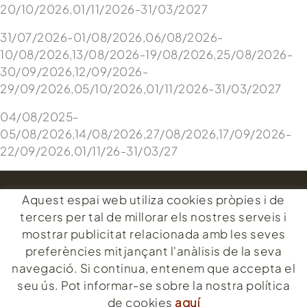
20/10/2026,01/11/2026-31/03/2027
31/07/2026-01/08/2026,06/08/2026-
10/08/2026,13/08/2026-19/08/2026,25/08/2026-
30/09/2026,12/09/2026-
29/09/2026,05/10/2026,01/11/2026-31/03/2027
04/08/2025-
05/08/2026,14/08/2026,27/08/2026,17/09/2026-
22/09/2026,01/11/26-31/03/27
Aquest espai web utiliza cookies pròpies i de
CONTACTE
tercers per tal de millorar els nostres serveis i
Passeig de s'Abanell, 6
mostrar publicitat relacionada amb les seves
17300 Blanes - Costa Brava (Girona)
preferències mitjançant l'anàlisis de la seva
676453418
navegació. Si continua, entenem que accepta el
montserrat@elsorrall.com
seu ús. Pot informar-se sobre la nostra política
de cookies
aquí