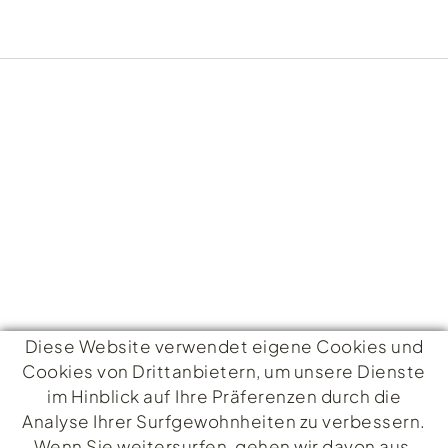
Diese Website verwendet eigene Cookies und
Cookies von Drittanbietern, um unsere Dienste
im Hinblick auf Ihre Präferenzen durch die
KONTAKT
Analyse Ihrer Surfgewohnheiten zu verbessern.
Wenn Sie weitersurfen, gehen wir davon aus,
Passeig de s'Abanell, 6