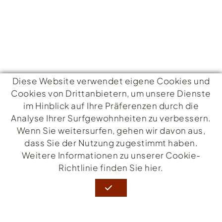
Diese Website verwendet eigene Cookies und
Cookies von Drittanbietern, um unsere Dienste
im Hinblick auf Ihre Präferenzen durch die
KONTAKT
Analyse Ihrer Surfgewohnheiten zu verbessern.
Wenn Sie weitersurfen, gehen wir davon aus,
Passeig de s'Abanell, 6
17300 Blanes - Costa Brava (Girona)
dass Sie der Nutzung zugestimmt haben.
676453418
Weitere Informationen zu unserer Cookie-
Richtlinie finden Sie hier.
montserrat@elsorrall.com
COOKIE-RICHTLINIE
RECHTLICHE WARNUNG
BEDINGUNGEN