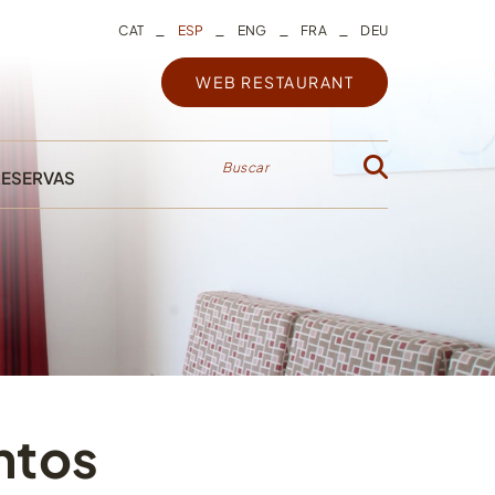
_
_
_
_
CAT
ESP
ENG
FRA
DEU
WEB RESTAURANT
Buscar
RESERVAS
ntos