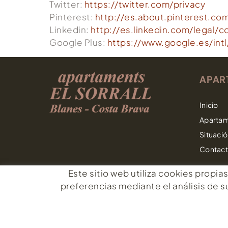
Twitter:
https://twitter.com/privacy
Pinterest:
http://es.about.pinterest.com
Linkedin:
http://es.linkedin.com/legal/c
Google Plus:
https://www.google.es/intl
APAR
Inicio
Aparta
Situaci
Contact
Este sitio web utiliza cookies propia
POLÍTICA DE COOKIES
AVISO LEGAL
CONDICIONES
preferencias mediante el análisis de