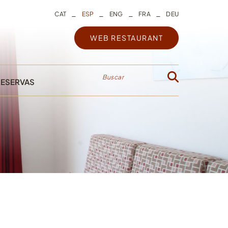
_
_
_
_
CAT
ESP
ENG
FRA
DEU
WEB RESTAURANT
Buscar
RESERVAS