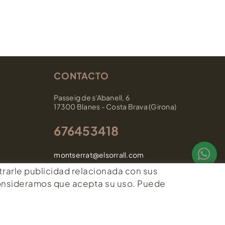
CONTACTO
Passeig de s'Abanell, 6
17300 Blanes - Costa Brava (Girona)
676453418
montserrat@elsorrall.com
strarle publicidad relacionada con sus
consideramos que acepta su uso. Puede