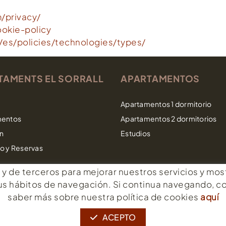
/privacy/
ookie-policy
/es/policies/technologies/types/
TAMENTS EL SORRALL
APARTAMENTOS
Apartamentos 1 dormitorio
mentos
Apartamentos 2 dormitorios
ón
Estudios
o y Reservas
s y de terceros para mejorar nuestros servicios y mo
 sus hábitos de navegación. Si continua navegando, 
saber más sobre nuestra política de cookies
aquí
ACEPTO