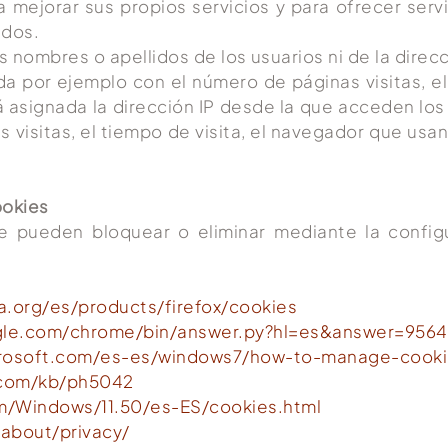
a mejorar sus propios servicios y para ofrecer ser
ados.
s nombres o apellidos de los usuarios ni de la dire
a por ejemplo con el número de páginas visitas, el 
tá asignada la dirección IP desde la que acceden lo
las visitas, el tiempo de visita, el navegador que usa
ookies
se pueden bloquear o eliminar mediante la config
la.org/es/products/firefox/cookies
ogle.com/chrome/bin/answer.py?hl=es&answer=9564
rosoft.com/es-es/windows7/how-to-manage-cookie
.com/kb/ph5042
om/Windows/11.50/es-ES/cookies.html
about/privacy/