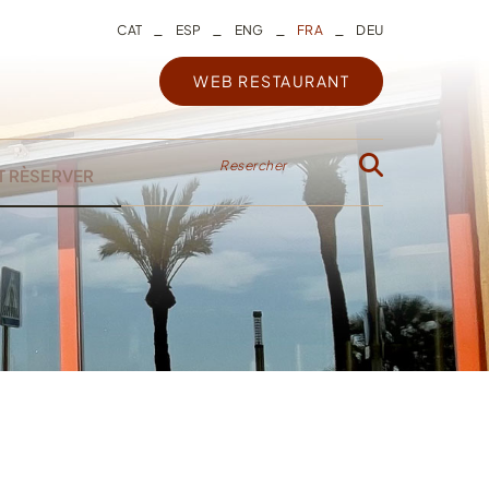
_
_
_
_
CAT
ESP
ENG
FRA
DEU
WEB RESTAURANT
Resercher
T RÈSERVER