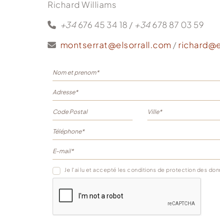
Richard Williams
+34
676 45 34 18 /
+34
678 87 03 59
montserrat@elsorrall.com
/
richard@e
Je l'ai lu et accepté les
conditions de protection des do