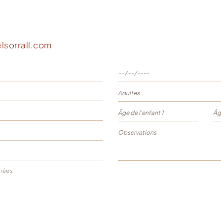
lsorrall.com
nnées